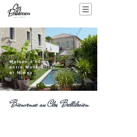
Maison d'hôtes
entre Montpellier
et Nîmes
Bienvenue au Clos Bellilocien
Maison d'hôtes et de
charme
dans l'Hérault