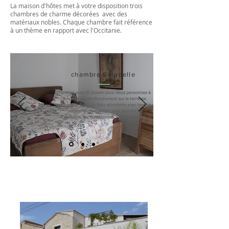
La maison d'hôtes met à votre disposition trois
chambres de charme décorées avec des
matériaux nobles. Chaque chambre fait référence
à un thème en rapport avec l'Occitanie.
chambre Saladelle
Chambre avec lit Queen pour deux personnes à
l'étage donnant directement sur la terrasse
aménagée. Salle de bain attenante avec lavabo
en pierre coin toilette avec douche à
l'italienne.
Air conditionné, Wifi, Télévision
Prestations de charme